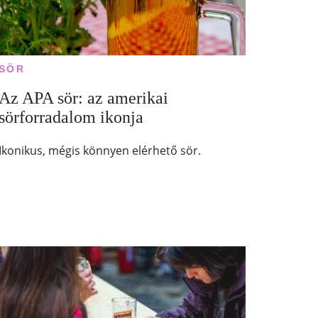
SÖR
Az APA sör: az amerikai
sörforradalom ikonja
Ikonikus, mégis könnyen elérhető sör.