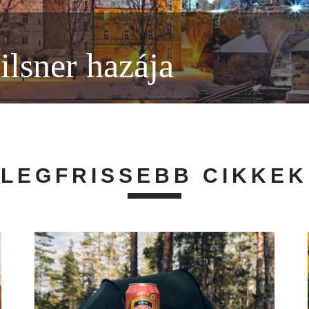
ilsner hazája
LEGFRISSEBB CIKKEK