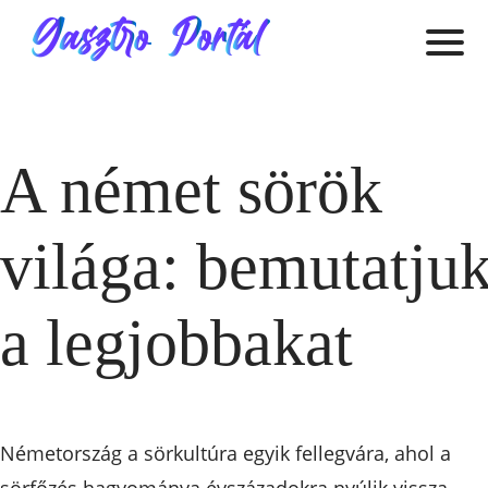
A német sörök
világa: bemutatju
a legjobbakat
Németország a sörkultúra egyik fellegvára, ahol a
sörfőzés hagyománya évszázadokra nyúlik vissza.