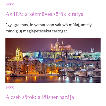
SÖR
Az IPA: a kézműves sörök királya
Egy izgalmas, folyamatosan változó műfaj, amely
mindig új meglepetéseket tartogat.
SÖR
A cseh sörök: a Pilsner hazája