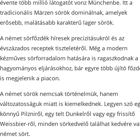
évente több millió látogatót vonz Münchenbe. Itt a
tradicionális Märzen sörök dominálnak, amelyek
erősebb, malátásabb karakterű lager sörök.
A német sörfőzdék híresek precizitásukról és az
évszázados receptek tiszteletéről. Még a modern
kézműves sörforradalom hatására is ragaszkodnak a
hagyományos eljárásokhoz, bár egyre több újító főzd
is megjelenik a piacon.
A német sörök nemcsak történelmük, hanem
változatosságuk miatt is kiemelkednek. Legyen szó e
könnyű Pilzniről, egy telt Dunkelről vagy egy frissítő
Weissbier-ről, minden sörkedvelő találhat kedvére va
német sört.