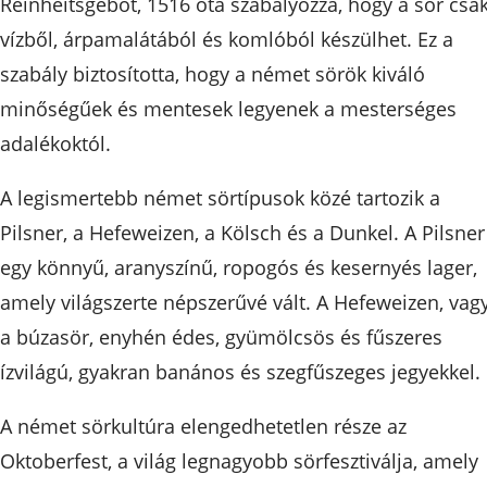
Reinheitsgebot, 1516 óta szabályozza, hogy a sör csa
vízből, árpamalátából és komlóból készülhet. Ez a
szabály biztosította, hogy a német sörök kiváló
minőségűek és mentesek legyenek a mesterséges
adalékoktól.
A legismertebb német sörtípusok közé tartozik a
Pilsner, a Hefeweizen, a Kölsch és a Dunkel. A Pilsner
egy könnyű, aranyszínű, ropogós és kesernyés lager,
amely világszerte népszerűvé vált. A Hefeweizen, vag
a búzasör, enyhén édes, gyümölcsös és fűszeres
ízvilágú, gyakran banános és szegfűszeges jegyekkel.
A német sörkultúra elengedhetetlen része az
Oktoberfest, a világ legnagyobb sörfesztiválja, amely