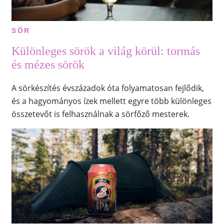
SÖR
Különleges sörök a világ körül: tormás
és mézes sörök
A sörkészítés évszázadok óta folyamatosan fejlődik,
és a hagyományos ízek mellett egyre több különleges
összetevőt is felhasználnak a sörfőző mesterek.