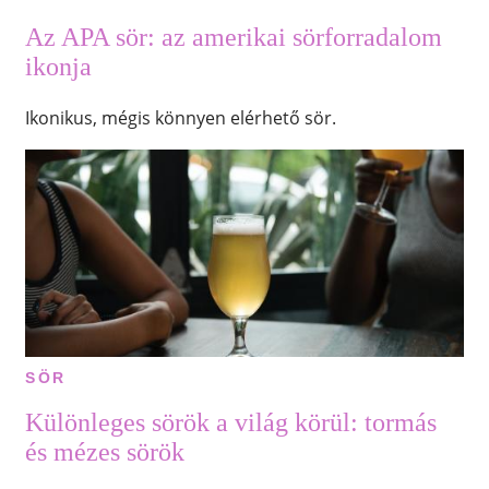
Az APA sör: az amerikai sörforradalom
ikonja
Ikonikus, mégis könnyen elérhető sör.
SÖR
Különleges sörök a világ körül: tormás
és mézes sörök