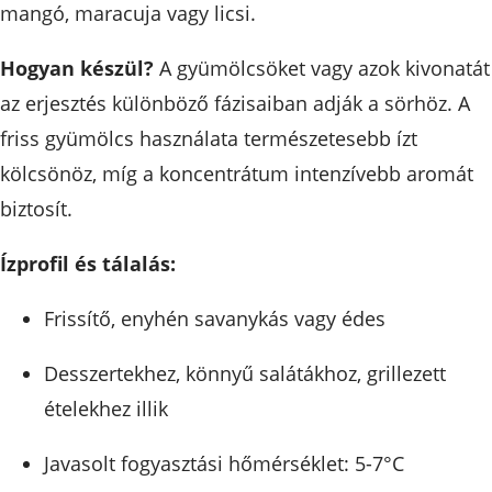
mangó, maracuja vagy licsi.
Hogyan készül?
A gyümölcsöket vagy azok kivonatát
az erjesztés különböző fázisaiban adják a sörhöz. A
friss gyümölcs használata természetesebb ízt
kölcsönöz, míg a koncentrátum intenzívebb aromát
biztosít.
Ízprofil és tálalás:
Frissítő, enyhén savanykás vagy édes
Desszertekhez, könnyű salátákhoz, grillezett
ételekhez illik
Javasolt fogyasztási hőmérséklet: 5-7°C