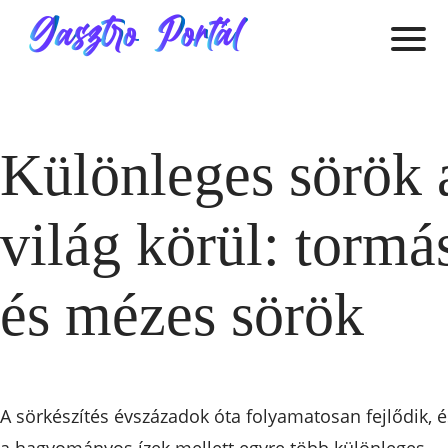
Különleges sörök 
világ körül: tormá
és mézes sörök
A sörkészítés évszázadok óta folyamatosan fejlődik, é
a hagyományos ízek mellett egyre több különleges