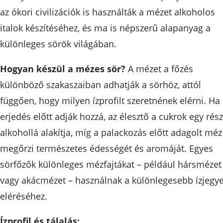
az ókori civilizációk is használták a mézet alkoholos
italok készítéséhez, és ma is népszerű alapanyag a
különleges sörök világában.
Hogyan készül a mézes sör?
A mézet a főzés
különböző szakaszaiban adhatják a sörhöz, attól
függően, hogy milyen ízprofilt szeretnének elérni. Ha
erjedés előtt adják hozzá, az élesztő a cukrok egy rész
alkohollá alakítja, míg a palackozás előtt adagolt méz
megőrzi természetes édességét és aromáját. Egyes
sörfőzők különleges mézfajtákat – például hársmézet
vagy akácmézet – használnak a különlegesebb ízjegy
eléréséhez.
Ízprofil és tálalás: