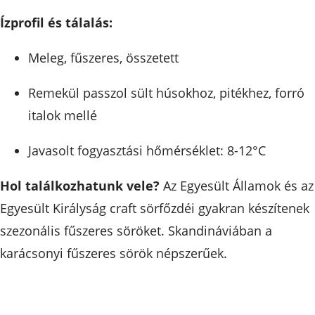
Ízprofil és tálalás:
Meleg, fűszeres, összetett
Remekül passzol sült húsokhoz, pitékhez, forró
italok mellé
Javasolt fogyasztási hőmérséklet: 8-12°C
Hol találkozhatunk vele?
Az Egyesült Államok és az
Egyesült Királyság craft sörfőzdéi gyakran készítenek
szezonális fűszeres söröket. Skandináviában a
karácsonyi fűszeres sörök népszerűek.