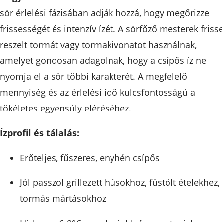
sör érlelési fázisában adják hozzá, hogy megőrizze
frissességét és intenzív ízét. A sörfőző mesterek friss
reszelt tormát vagy tormakivonatot használnak,
amelyet gondosan adagolnak, hogy a csípős íz ne
nyomja el a sör többi karakterét. A megfelelő
mennyiség és az érlelési idő kulcsfontosságú a
tökéletes egyensúly eléréséhez.
Ízprofil és tálalás:
Erőteljes, fűszeres, enyhén csípős
Jól passzol grillezett húsokhoz, füstölt ételekhez,
tormás mártásokhoz