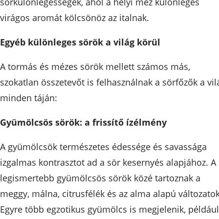
sörkülönlegességek, ahol a helyi méz különleges
virágos aromát kölcsönöz az italnak.
Egyéb különleges sörök a világ körül
A tormás és mézes sörök mellett számos más,
szokatlan összetevőt is felhasználnak a sörfőzők a vil
minden táján:
Gyümölcsös sörök: a frissítő ízélmény
A gyümölcsök természetes édessége és savassága
izgalmas kontrasztot ad a sör kesernyés alapjához. A
legismertebb gyümölcsös sörök közé tartoznak a
meggy, málna, citrusfélék és az alma alapú változatok
Egyre több egzotikus gyümölcs is megjelenik, például