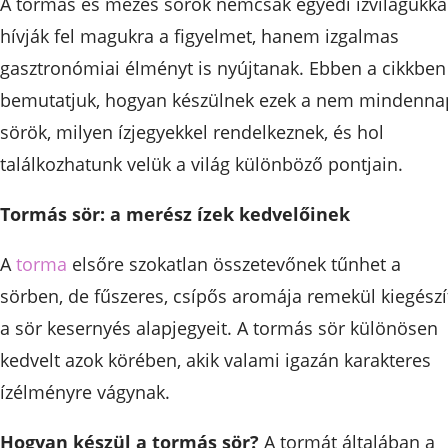
A tormás és mézes sörök nemcsak egyedi ízvilágukka
hívják fel magukra a figyelmet, hanem izgalmas
gasztronómiai élményt is nyújtanak. Ebben a cikkben
bemutatjuk, hogyan készülnek ezek a nem mindenna
sörök, milyen ízjegyekkel rendelkeznek, és hol
találkozhatunk velük a világ különböző pontjain.
Tormás sör: a merész ízek kedvelőinek
A
torma
elsőre szokatlan összetevőnek tűnhet a
sörben, de fűszeres, csípős aromája remekül kiegészí
a sör kesernyés alapjegyeit. A tormás sör különösen
kedvelt azok körében, akik valami igazán karakteres
ízélményre vágynak.
Hogyan készül a tormás sör?
A tormát általában a