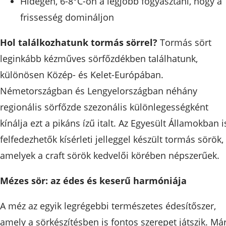
Hidegen, 6-8°C-on a legjobb fogyasztani, hogy a
frissesség domináljon
Hol találkozhatunk tormás sörrel?
Tormás sört
leginkább kézműves sörfőzdékben találhatunk,
különösen Közép- és Kelet-Európában.
Németországban és Lengyelországban néhány
regionális sörfőzde szezonális különlegességként
kínálja ezt a pikáns ízű italt. Az Egyesült Államokban i
felfedezhetők kísérleti jelleggel készült tormás sörök,
amelyek a craft sörök kedvelői körében népszerűek.
Mézes sör: az édes és keserű harmóniája
A méz az egyik legrégebbi természetes édesítőszer,
amely a sörkészítésben is fontos szerepet játszik. Má