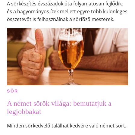
A sörkészítés évszázadok óta folyamatosan fejlődik,
és a hagyományos ízek mellett egyre több különleges
összetevőt is felhasználnak a sörfőző mesterek.
SÖR
A német sörök világa: bemutatjuk a
legjobbakat
Minden sörkedvelő találhat kedvére való német sört.