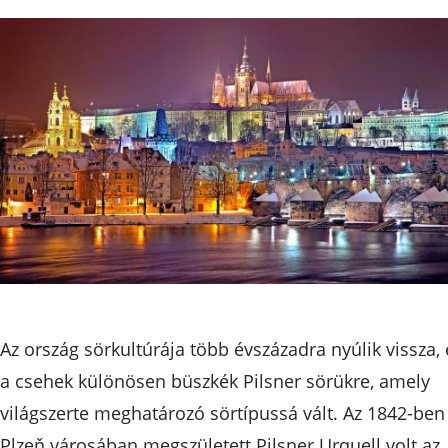
Az ország sörkultúrája több évszázadra nyúlik vissza, 
a csehek különösen büszkék Pilsner sörükre, amely
világszerte meghatározó sörtípussá vált. Az 1842-ben
Plzeň városában megszületett Pilsner Urquell volt az