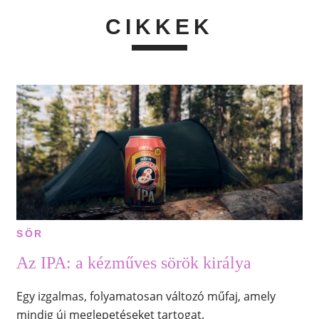
CIKKEK
SÖR
Az IPA: a kézműves sörök királya
Egy izgalmas, folyamatosan változó műfaj, amely
mindig új meglepetéseket tartogat.