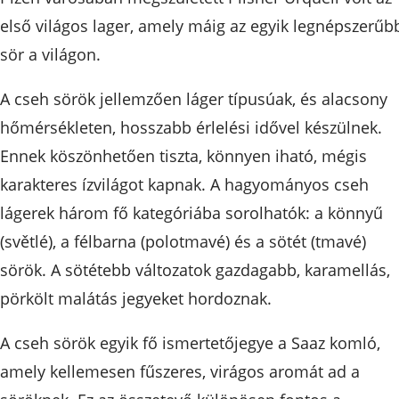
első világos lager, amely máig az egyik legnépszerűb
sör a világon.
A cseh sörök jellemzően láger típusúak, és alacsony
hőmérsékleten, hosszabb érlelési idővel készülnek.
Ennek köszönhetően tiszta, könnyen iható, mégis
karakteres ízvilágot kapnak. A hagyományos cseh
lágerek három fő kategóriába sorolhatók: a könnyű
(světlé), a félbarna (polotmavé) és a sötét (tmavé)
sörök. A sötétebb változatok gazdagabb, karamellás,
pörkölt malátás jegyeket hordoznak.
A cseh sörök egyik fő ismertetőjegye a Saaz komló,
amely kellemesen fűszeres, virágos aromát ad a