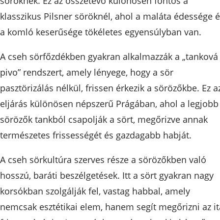
söröknek. Ez az összetevő különösen fontos a
klasszikus Pilsner söröknél, ahol a maláta édessége 
a komló keserűsége tökéletes egyensúlyban van.
A cseh sörfőzdékben gyakran alkalmazzák a „tanková
pivo” rendszert, amely lényege, hogy a sör
pasztörizálás nélkül, frissen érkezik a sörözőkbe. Ez a
eljárás különösen népszerű Prágában, ahol a legjobb
sörözők tankból csapolják a sört, megőrizve annak
természetes frissességét és gazdagabb habját.
A cseh sörkultúra szerves része a sörözőkben való
hosszú, baráti beszélgetések. Itt a sört gyakran nagy
korsókban szolgálják fel, vastag habbal, amely
nemcsak esztétikai elem, hanem segít megőrizni az it