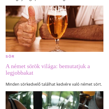
SÖR
A német sörök világa: bemutatjuk a
legjobbakat
Minden sörkedvelő találhat kedvére való német sört.