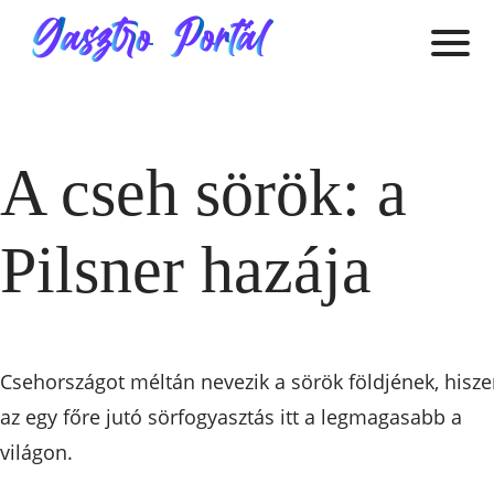
A cseh sörök: a
Pilsner hazája
Csehországot méltán nevezik a sörök földjének, hisz
az egy főre jutó sörfogyasztás itt a legmagasabb a
világon.